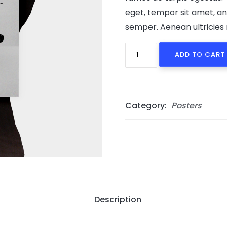
eget, tempor sit amet, a
semper. Aenean ultricies m
Ship
ADD TO CART
Your
Idea
quantity
Category:
Posters
Description