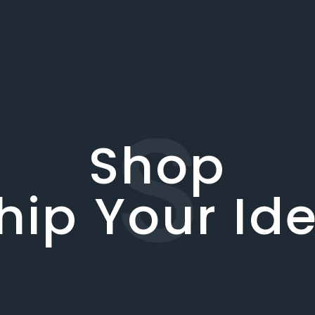
S
Shop
hip Your Id