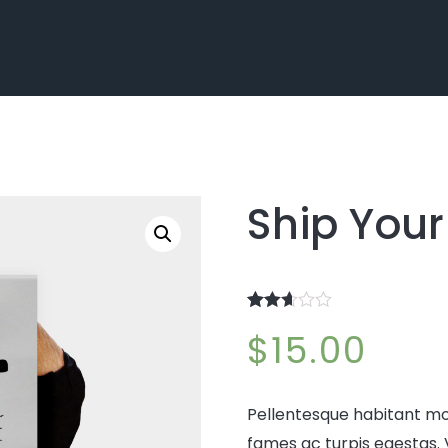
Ship Your
Rated
220
$
15.00
2.60
out of
5
based
on
Pellentesque habitant mo
customer
ratings
fames ac turpis egestas. V