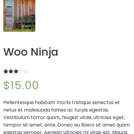
Woo Ninja
Rated
2
$
15.00
3.00
out of 5
based
on
Pellentesque habitant morbi tristique senectus et
customer
ratings
netus et malesuada fames ac turpis egestas.
Vestibulum tortor quam, feugiat vitae, ultricies eget,
tempor sit amet, ante. Donec eu libero sit amet quam
egestas semper. Aenean ultricies mi vitae est. Mauris